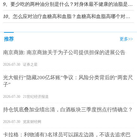
9、
要少吃的两种油分别是什么？对身体最不健康的油脂是什么油？
10、
怎么应对治疗血糖高和血脂？血糖高和血脂高哪个对人体危险？
推荐
更多>>
南京商旅: 南京商旅关于为子公司提供担保的进展公告
2026-07-30 证券之星
光大银行“隐藏200亿坏账”争议：风险分类背后的“两套尺
子”
2026-07-30 21世纪经济报道
持仓筑底叠加业绩出清，白酒板块三季度拐点行情确立？
2026-07-30 览富财经网
卡拉格：利物浦有3名球员可以踢左边路，不该去追求巴