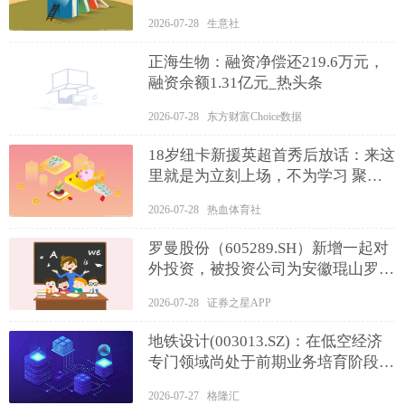
2026-07-28 生意社
正海生物：融资净偿还219.6万元，
融资余额1.31亿元_热头条
2026-07-28 东方财富Choice数据
18岁纽卡新援英超首秀后放话：来这
里就是为立刻上场，不为学习 聚看
点
2026-07-28 热血体育社
罗曼股份（605289.SH）新增一起对
外投资，被投资公司为安徽琨山罗曼
新创创业投资合伙企业（有限合伙）
2026-07-28 证券之星APP
地铁设计(003013.SZ)：在低空经济
专门领域尚处于前期业务培育阶段
最新
2026-07-27 格隆汇