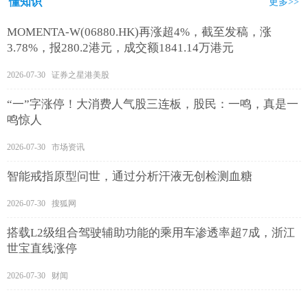
懂知识
更多>>
MOMENTA-W(06880.HK)再涨超4%，截至发稿，涨
3.78%，报280.2港元，成交额1841.14万港元
2026-07-30 证券之星港美股
“一”字涨停！大消费人气股三连板，股民：一鸣，真是一
鸣惊人
2026-07-30 市场资讯
智能戒指原型问世，通过分析汗液无创检测血糖
2026-07-30 搜狐网
搭载L2级组合驾驶辅助功能的乘用车渗透率超7成，浙江
世宝直线涨停
2026-07-30 财闻