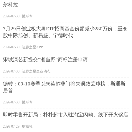
尔科拉
2026-07-30 懂球帝
7月29日创业板大盘ETF招商基金份额减少280万份，重仓
股中际旭创、新易盛、宁德时代
2026-07-30 证券之星APP
宋城演艺新提交“湘当野”商标注册申请
2026-07-30 证券之星企业动态
德转：09-10赛季以来英超非门将失误致丢球榜，斯通斯
居首
2026-07-30 懂球帝
即时零售开新局：朴朴超市入驻淘宝闪购、线下开火锅店
2026-07-29 财联社