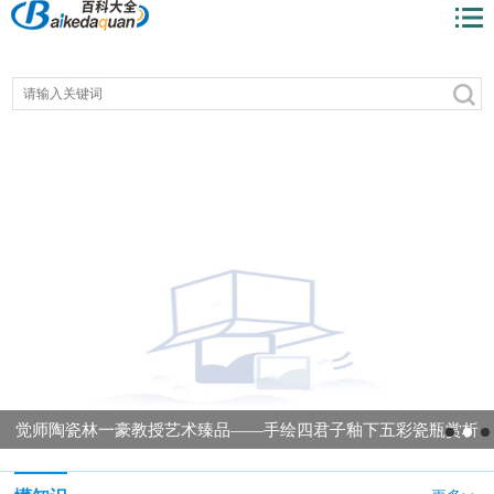
觉师陶瓷林一豪教授艺术臻品——手绘四君子釉下五彩瓷瓶赏析