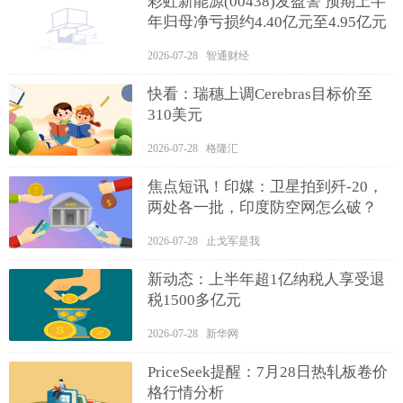
彩虹新能源(00438)发盈警 预期上半
年归母净亏损约4.40亿元至4.95亿元
2026-07-28 智通财经
快看：瑞穗上调Cerebras目标价至
310美元
2026-07-28 格隆汇
焦点短讯！印媒：卫星拍到歼-20，
两处各一批，印度防空网怎么破？
2026-07-28 止戈军是我
新动态：上半年超1亿纳税人享受退
税1500多亿元
2026-07-28 新华网
PriceSeek提醒：7月28日热轧板卷价
格行情分析