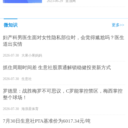
2023-06-29 置顶网
微知识
更多>>
妇产科男医生面对女性隐私部位时，会觉得尴尬吗？医生
道出实情
2026-07-30 大果小果妈妈
抓住周期时间差 生意社股票通解锁稳健投资新方式
2026-07-30 生意社
罗德里：战胜梅罗不可思议，C罗能掌控禁区，梅西掌控
整个球场！
2026-07-30 海浪星体育
7月30日生意社PTA基准价为6017.34元/吨