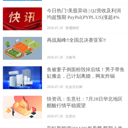
今日热门!美股异动 | Q2营收及利润
均超预期 PayPal(PYPL.US)涨超4%
2026-07-29 智通财经
再战巅峰‼️全国总决赛亚军‼️
2026-07-28 川南号
鱼被妻子倒面粉毁掉后续！男子带鱼
缸搬走，已计划离婚，网友炸锅
2026-07-28 社会日日鲜
快资讯：生意社：7月28日华北地区
醋酸行情平稳观望
2026-07-28 生意社